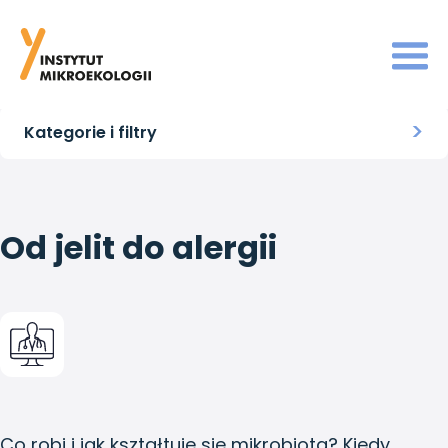
Strona główna
>
Webinary
>
Od jelit do alergii
Kategorie i filtry
Od jelit do alergii
Co robi i jak kształtuje się mikrobiota? Kiedy