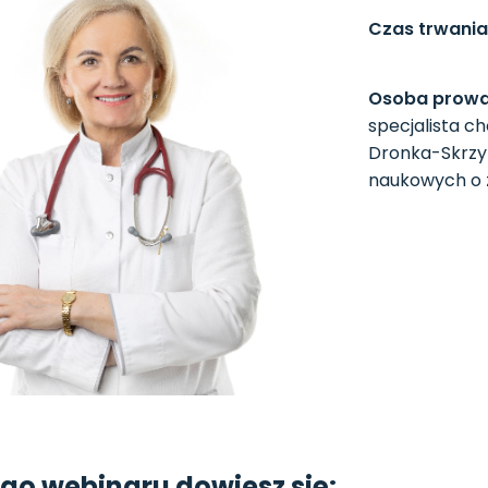
Czas trwania
Osoba prowa
specjalista c
Dronka-Skrzy
naukowych o z
ego webinaru dowiesz się: