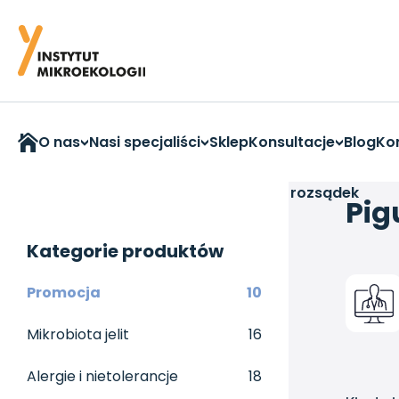
O nas
Nasi specjaliści
Sklep
Konsultacje
Blog
Ko
Strona główna
>
Webinary
>
Pigułka na rozsądek
Pig
Kategorie produktów
Promocja
10
Mikrobiota jelit
16
Alergie i nietolerancje
18