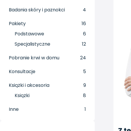
Badania skóry i paznokci
4
Pakiety
16
Podstawowe
6
Specjalistyczne
12
Pobranie krwi w domu
24
Konsultacje
5
Książki i akcesoria
9
Książki
8
Inne
1
Z t