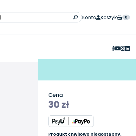
Konto
Koszyk
0
Cena
30
zł
Produkt chwilowo niedostępny.