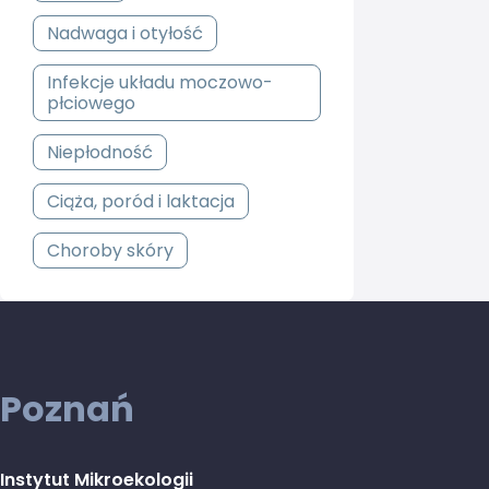
Nadwaga i otyłość
Infekcje układu moczowo-
płciowego
Niepłodność
Ciąża, poród i laktacja
Choroby skóry
Poznań
Instytut Mikroekologii