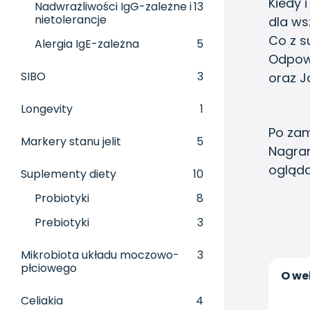
Kiedy 
Nadwrażliwości IgG-zależne i
13
nietolerancje
dla ws
Co z s
Alergia IgE-zależna
5
Odpowi
SIBO
3
oraz J
Longevity
1
Po zam
Markery stanu jelit
5
Nagra
ogląda
Suplementy diety
10
Probiotyki
8
Prebiotyki
3
Mikrobiota układu moczowo-
3
płciowego
O we
Celiakia
4