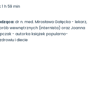
:
1 h 59 min
dząca:
dr n. med. Mirosława Gałęcka - lekarz,
horób wewnętrznych (internista) oraz Joanna
pczak - autorka książek popularno-
drowiu i diecie