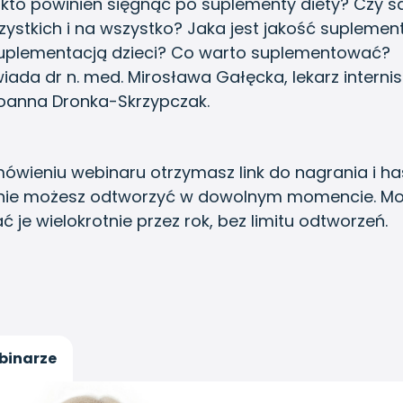
i kto powinien sięgnąć po suplementy diety? Czy s
zystkich i na wszystko? Jaka jest jakość supleme
uplementacją dzieci? Co warto suplementować?
ada dr n. med. Mirosława Gałęcka, lekarz internis
oanna Dronka-Skrzypczak.
ówieniu webinaru otrzymasz link do nagrania i ha
nie możesz odtworzyć w dowolnym momencie. Mo
ć je wielokrotnie przez rok, bez limitu odtworzeń.
binarze