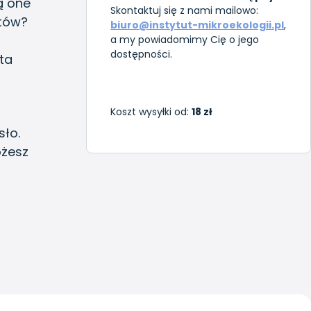
ą one
Skontaktuj się z nami mailowo:
ntów?
biuro@instytut-mikroekologii.pl
,
a my powiadomimy Cię o jego
dostępności.
ta
Koszt wysyłki od:
18 zł
sło.
żesz