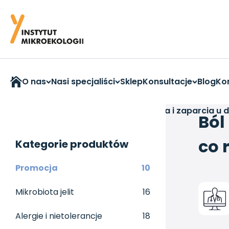
O nas
Nasi specjaliści
Sklep
Konsultacje
Blog
Ko
Strona główna
>
Webinary
>
Ból brzucha i zaparcia u 
Ból
co 
Kategorie produktów
Promocja
10
Mikrobiota jelit
16
Alergie i nietolerancje
18