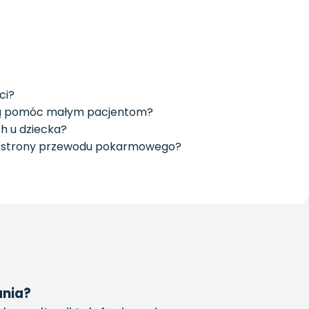
ci?
mogą pomóc małym pacjentom?
h u dziecka?
 ze strony przewodu pokarmowego?
ania?