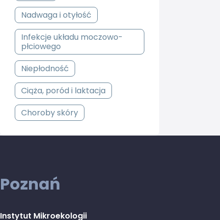
Nadwaga i otyłość
Infekcje układu moczowo-
płciowego
Niepłodność
Ciąża, poród i laktacja
Choroby skóry
Poznań
Instytut Mikroekologii