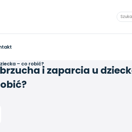
ntakt
dziecka – co robić?
 brzucha i zaparcia u dziec
robić?