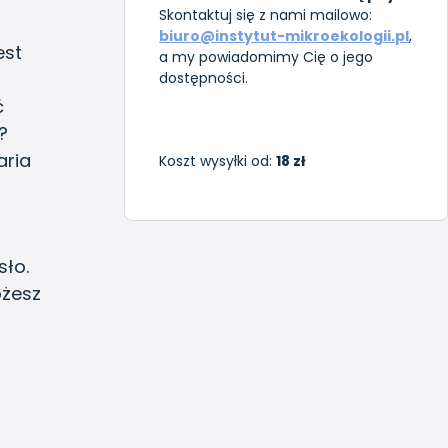
Skontaktuj się z nami mailowo:
biuro@instytut-mikroekologii.pl
,
est
a my powiadomimy Cię o jego
dostępności.
ć
?
aria
Koszt wysyłki od:
18 zł
sło.
żesz