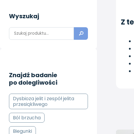
Wyszukaj
Z t
Znajdź badanie
po dolegliwości
Dysbioza jelit i zespół jelita
przesiąkliwego
Ból brzucha
Biegunki