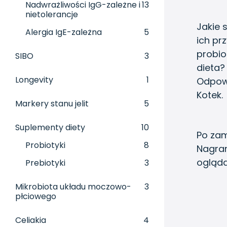
Nadwrażliwości IgG-zależne i
13
nietolerancje
Jakie 
Alergia IgE-zależna
5
ich pr
probi
SIBO
3
dieta?
Longevity
1
Odpowi
Kotek.
Markery stanu jelit
5
Suplementy diety
10
Po zam
Probiotyki
8
Nagra
ogląda
Prebiotyki
3
Mikrobiota układu moczowo-
3
płciowego
Celiakia
4