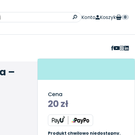
Konto
Koszyk
0
ka –
Cena
20
zł
Produkt chwilowo niedostępny.