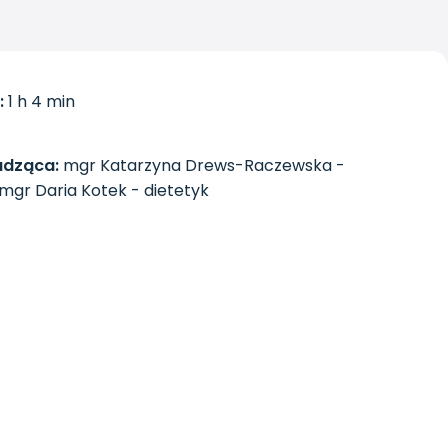
:
1 h 4 min
dząca:
mgr Katarzyna Drews-Raczewska -
 mgr Daria Kotek - dietetyk