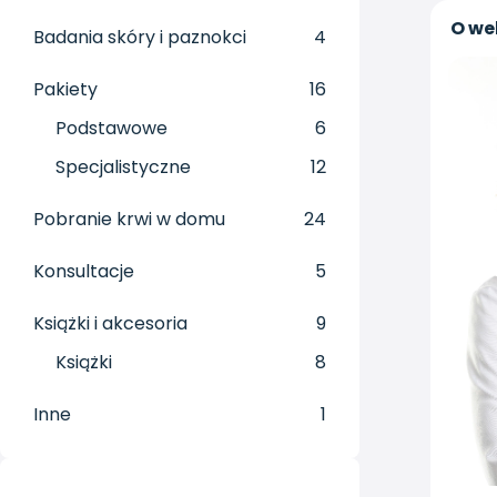
O we
Badania skóry i paznokci
4
Pakiety
16
Podstawowe
6
Specjalistyczne
12
Pobranie krwi w domu
24
Konsultacje
5
Książki i akcesoria
9
Książki
8
Inne
1