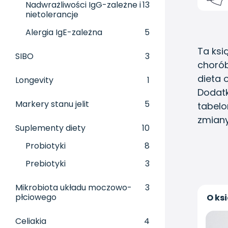
Nadwrażliwości IgG-zależne i
13
nietolerancje
Alergia IgE-zależna
5
Ta ksi
SIBO
3
chorób
dieta 
Longevity
1
Dodatk
Markery stanu jelit
5
tabelo
zmiany
Suplementy diety
10
Probiotyki
8
Prebiotyki
3
Mikrobiota układu moczowo-
3
płciowego
O ks
Celiakia
4