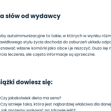
ka słów od wydawcy
by autoimmunizacyjne to takie, w których w wyniku róż
awidłowego stylu życia dochodzi do zaburzeń układu od
znawać własne komórki jako obce i je niszczyć. Dużo się
cia leczenia, ale często informacje są sprzeczne.
siążki dowiesz się:
Czy jakakolwiek dieta ma sens?
Czy istnieje taka, która jest najbardziej właściwa dla dan
Jak możemy wpływać na zdrowie jelit?