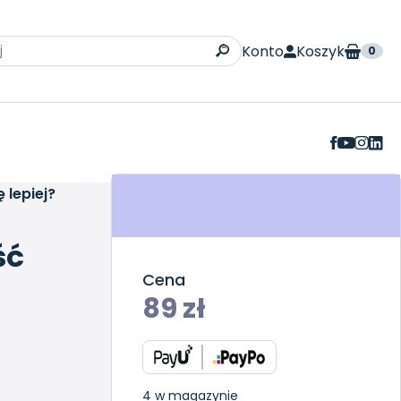
Konto
Koszyk
0
 lepiej?
ść
Cena
89
zł
4 w magazynie