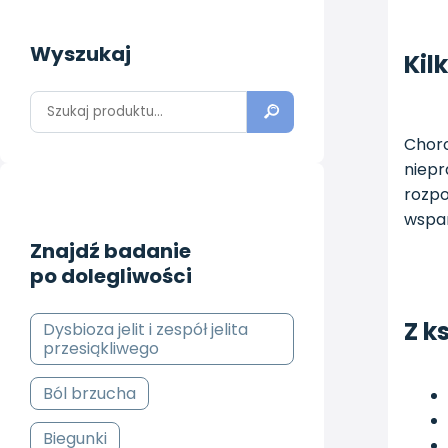
Wyszukaj
Kil
Choro
niepr
rozpo
wspar
Znajdź badanie
po dolegliwości
Z k
Dysbioza jelit i zespół jelita
przesiąkliwego
Ból brzucha
Biegunki