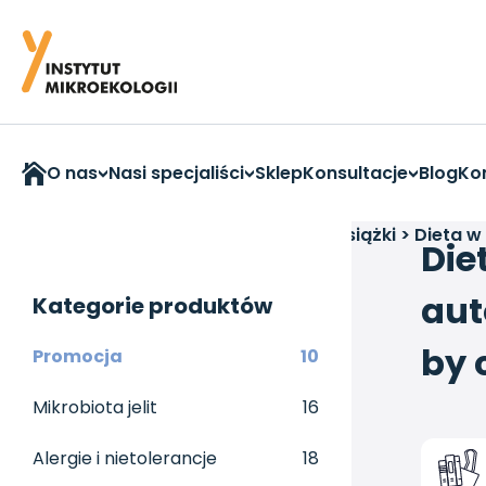
O nas
Nasi specjaliści
Sklep
Konsultacje
Blog
Ko
Strona główna
>
Książki i akcesoria
>
Książki
>
Dieta w
Die
aut
Kategorie produktów
by 
Promocja
10
Mikrobiota jelit
16
Alergie i nietolerancje
18