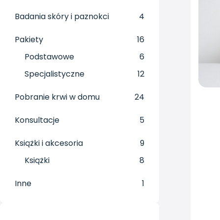
Badania skóry i paznokci
4
Pakiety
16
Podstawowe
6
Specjalistyczne
12
Pobranie krwi w domu
24
Konsultacje
5
Książki i akcesoria
9
Książki
8
Inne
1