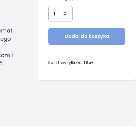
temat
Dodaj do koszyka
zego
som i
Koszt wysyłki od:
18 zł
ć