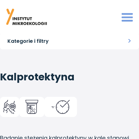
Strona główna
>
Markery stanu jelit
>
Kalprotektyna
Kategorie i filtry
Kalprotektyna
Badanie stężenia kalprotektyny w kale stanowi