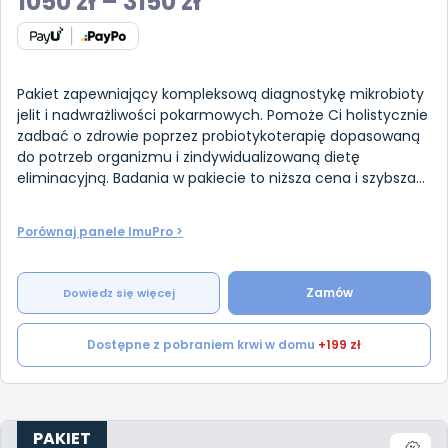
1050
zł
–
3150
zł
Pakiet zapewniający kompleksową diagnostykę mikrobioty
jelit i nadwrażliwości pokarmowych. Pomoże Ci holistycznie
zadbać o zdrowie poprzez probiotykoterapię dopasowaną
do potrzeb organizmu i zindywidualizowaną dietę
eliminacyjną. Badania w pakiecie to niższa cena i szybsza
droga do popr
Porównaj panele ImuPro >
Zamów
Dowiedz się więcej
Dostępne z pobraniem krwi w domu
+199 zł
PAKIET