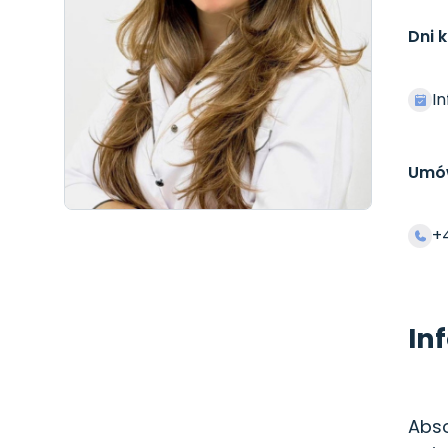
Dni k
In
Umów
+
In
Abso