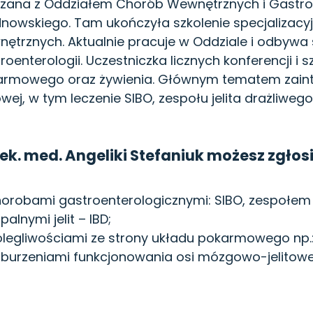
zana z Oddziałem Chorób Wewnętrznych i Gastroe
nowskiego. Tam ukończyła szkolenie specjalizacyjne
ętrznych. Aktualnie pracuje w Oddziale i odbywa s
roenterologii. Uczestniczka licznych konferencji i
armowego oraz żywienia. Głównym tematem zain
towej, w tym leczenie SIBO, zespołu jelita drażliwego
lek. med. Angeliki Stefaniuk możesz zgłosić
orobami gastroenterologicznymi: SIBO, zespołem 
palnymi jelit – IBD;
legliwościami ze strony układu pokarmowego np.
burzeniami funkcjonowania osi mózgowo-jelitowe