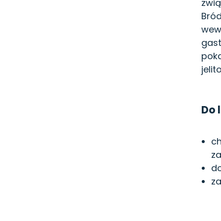
zwią
Bród
wewn
gast
pok
jeli
Do 
ch
za
do
za