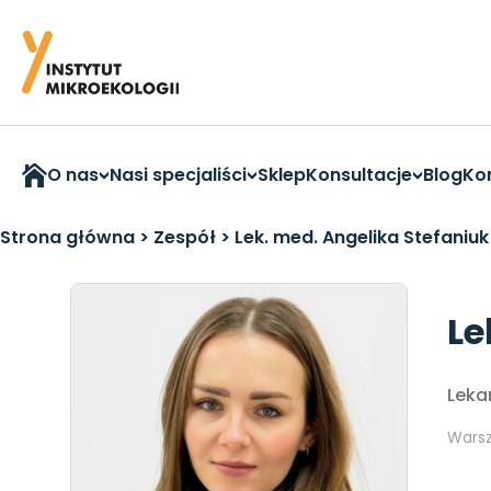
O nas
Nasi specjaliści
Sklep
Konsultacje
Blog
Ko
Strona główna
>
Zespół
>
Lek. med. Angelika Stefaniuk
Le
Leka
Wars