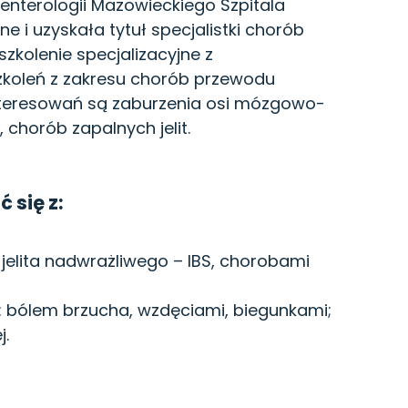
nterologii Mazowieckiego Szpitala
 i uzyskała tytuł specjalistki chorób
zkolenie specjalizacyjne z
 szkoleń z zakresu chorób przewodu
teresowań są zaburzenia osi mózgowo-
, chorób zapalnych jelit.
 się z:
jelita nadwrażliwego – IBS, chorobami
: bólem brzucha, wzdęciami, biegunkami;
j.