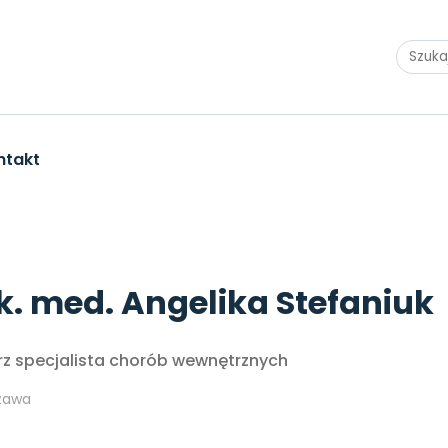
ntakt
k. med. Angelika Stefaniuk
rz specjalista chorób wewnętrznych
zawa