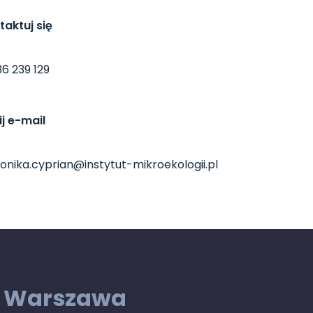
taktuj się
6 239 129
ij e-mail
onika.cyprian@instytut-mikroekologii.pl
Warszawa