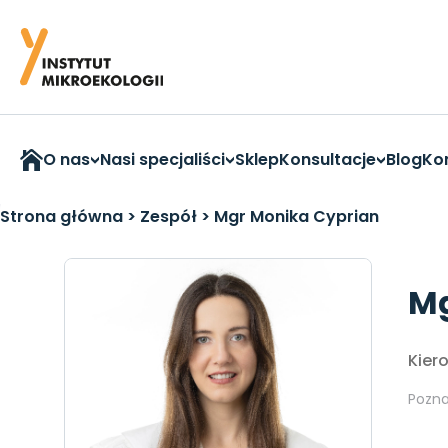
O nas
Nasi specjaliści
Sklep
Konsultacje
Blog
Ko
Strona główna
>
Zespół
>
Mgr Monika Cyprian
Mg
Kier
Pozn