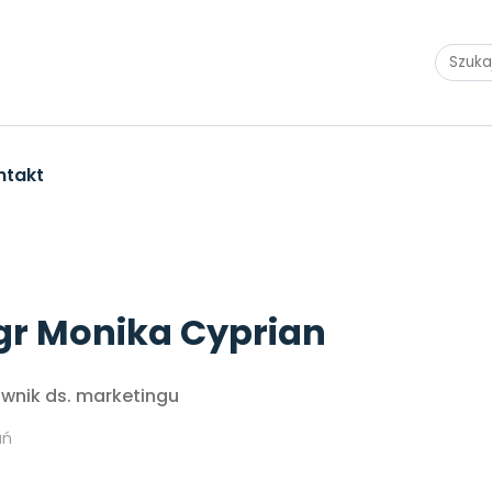
ntakt
r Monika Cyprian
ownik ds. marketingu
ań