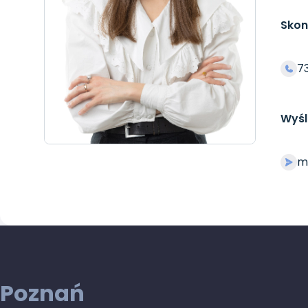
Skon
73
Wyśl
m
Poznań