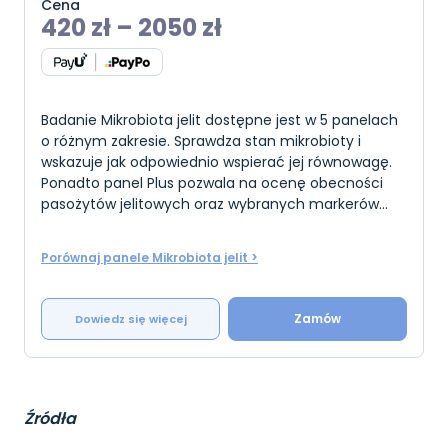
Cena
420
zł
–
2050
zł
Badanie Mikrobiota jelit dostępne jest w 5 panelach
o różnym zakresie. Sprawdza stan mikrobioty i
wskazuje jak odpowiednio wspierać jej równowagę.
Ponadto panel Plus pozwala na ocenę obecności
pasożytów jelitowych oraz wybranych markerów
stanu jelit. Badanie to można wykonać u osób dor
Porównaj panele Mikrobiota jelit >
Zamów
Dowiedz się więcej
Źródła