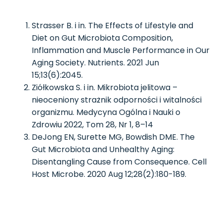
Strasser B. i in. The Effects of Lifestyle and
Diet on Gut Microbiota Composition,
Inflammation and Muscle Performance in Our
Aging Society. Nutrients. 2021 Jun
15;13(6):2045.
Ziółkowska S. i in. Mikrobiota jelitowa –
nieoceniony strażnik odporności i witalności
organizmu. Medycyna Ogólna i Nauki o
Zdrowiu 2022, Tom 28, Nr 1, 8–14
DeJong EN, Surette MG, Bowdish DME. The
Gut Microbiota and Unhealthy Aging:
Disentangling Cause from Consequence. Cell
Host Microbe. 2020 Aug 12;28(2):180-189.