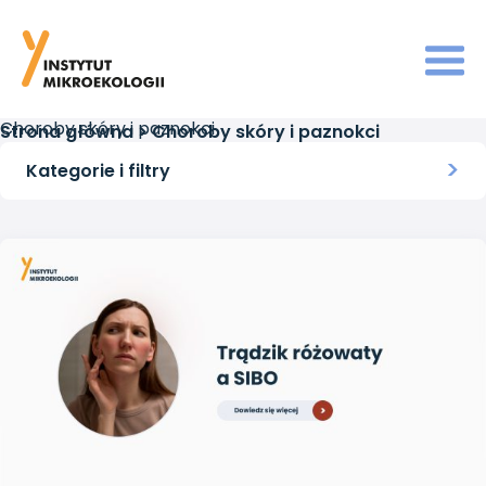
Choroby skóry i paznokci
Strona główna
>
Choroby skóry i paznokci
Kategorie i filtry