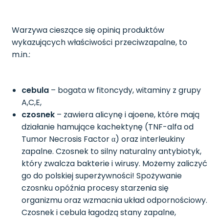
Warzywa cieszące się opinią produktów
wykazujących właściwości przeciwzapalne, to
m.in.:
cebula
– bogata w fitoncydy, witaminy z grupy
A,C,E,
czosnek
– zawiera alicynę i ajoene, które mają
działanie hamujące kachektynę (TNF-alfa od
Tumor Necrosis Factor α) oraz interleukiny
zapalne. Czosnek to silny naturalny antybiotyk,
który zwalcza bakterie i wirusy. Możemy zaliczyć
go do polskiej superżywności! Spożywanie
czosnku opóźnia procesy starzenia się
organizmu oraz wzmacnia układ odpornościowy.
Czosnek i cebula łagodzą stany zapalne,