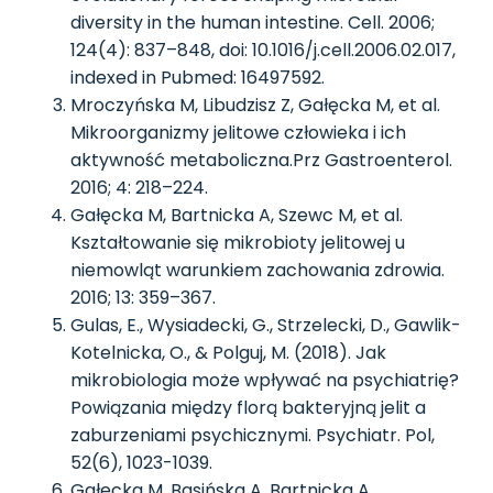
diversity in the human intestine. Cell. 2006;
124(4): 837–848, doi: 10.1016/j.cell.2006.02.017,
indexed in Pubmed: 16497592.
Mroczyńska M, Libudzisz Z, Gałęcka M, et al.
Mikroorganizmy jelitowe człowieka i ich
aktywność metaboliczna.Prz Gastroenterol.
2016; 4: 218–224.
Gałęcka M, Bartnicka A, Szewc M, et al.
Kształtowanie się mikrobioty jelitowej u
niemowląt warunkiem zachowania zdrowia.
2016; 13: 359–367.
Gulas, E., Wysiadecki, G., Strzelecki, D., Gawlik-
Kotelnicka, O., & Polguj, M. (2018). Jak
mikrobiologia może wpływać na psychiatrię?
Powiązania między florą bakteryjną jelit a
zaburzeniami psychicznymi. Psychiatr. Pol,
52(6), 1023-1039.
Gałęcka M, Basińska A, Bartnicka A.