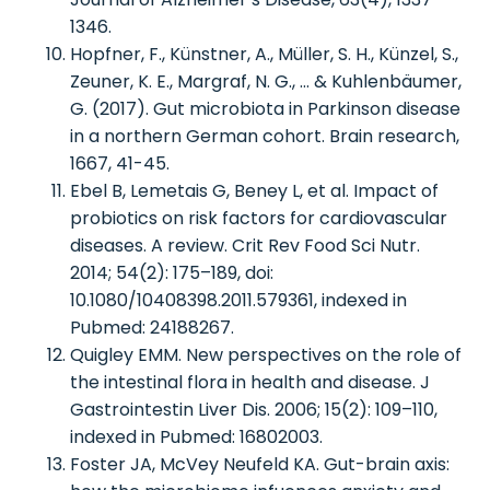
1346.
Hopfner, F., Künstner, A., Müller, S. H., Künzel, S.,
Zeuner, K. E., Margraf, N. G., … & Kuhlenbäumer,
G. (2017). Gut microbiota in Parkinson disease
in a northern German cohort. Brain research,
1667, 41-45.
Ebel B, Lemetais G, Beney L, et al. Impact of
probiotics on risk factors for cardiovascular
diseases. A review. Crit Rev Food Sci Nutr.
2014; 54(2): 175–189, doi:
10.1080/10408398.2011.579361, indexed in
Pubmed: 24188267.
Quigley EMM. New perspectives on the role of
the intestinal flora in health and disease. J
Gastrointestin Liver Dis. 2006; 15(2): 109–110,
indexed in Pubmed: 16802003.
Foster JA, McVey Neufeld KA. Gut-brain axis: