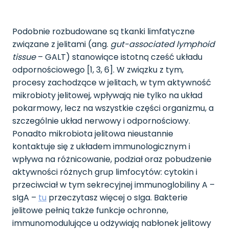
Podobnie rozbudowane są tkanki limfatyczne
związane z jelitami (ang.
gut-associated lymphoid
tissue
– GALT) stanowiące istotną cześć układu
odpornościowego [1, 3, 6]. W związku z tym,
procesy zachodzące w jelitach, w tym aktywność
mikrobioty jelitowej, wpływają nie tylko na układ
pokarmowy, lecz na wszystkie części organizmu, a
szczególnie układ nerwowy i odpornościowy.
Ponadto mikrobiota jelitowa nieustannie
kontaktuje się z układem immunologicznym i
wpływa na różnicowanie, podział oraz pobudzenie
aktywności różnych grup limfocytów: cytokin i
przeciwciał w tym sekrecyjnej immunoglobiliny A –
sIgA –
tu
przeczytasz więcej o sIga. Bakterie
jelitowe pełnią także funkcje ochronne,
immunomodulujące u odżywiają nabłonek jelitowy