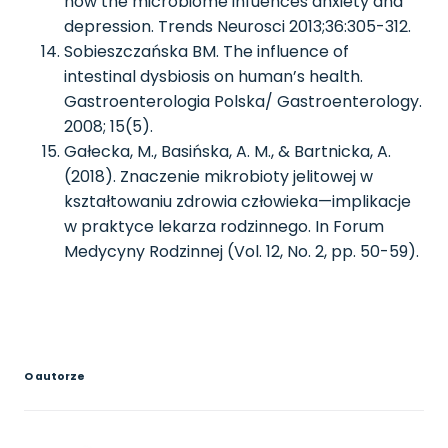
how the microbiome infuences anxiety and
depression. Trends Neurosci 2013;36:305-312.
Sobieszczańska BM. The influence of
intestinal dys­biosis on human’s health.
Gastroenterologia Polska/ Gastroenterology.
2008; 15(5).
Gałecka, M., Basińska, A. M., & Bartnicka, A.
(2018). Znaczenie mikrobioty jelitowej w
kształtowaniu zdrowia człowieka—implikacje
w praktyce lekarza rodzinnego. In Forum
Medycyny Rodzinnej (Vol. 12, No. 2, pp. 50-59).
O autorze