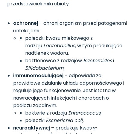
przedstawicieli mikrobioty:
ochronnej
– chroni organizm przed patogenami
i infekcjami
pałeczki kwasu mlekowego z
rodzaju
Lactobacillus
, w tym produkujące
nadtlenek wodoru,
beztlenowce z rodzajów
Bacteroides
i
Bifidobacterium,
immunomodulującej
– odpowiada za
prawidłowe działanie układu odpornościowego i
reguluje jego funkcjonowanie. Jest istotna w
nawracających infekcjach i chorobach o
podłożu zapalnym.
bakterie z rodzaju
Enterococcus,
pałeczki
Escherichia coli,
neuroaktywnej
– produkuje kwas γ-