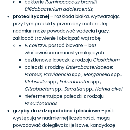
bakterie
Ruminococcus bromii
i
Bifidobacterium adolescentis,
proteolitycznej
– rozkłada białka, wytwarzając
przy tym produkty przemiany materii. Jej
nadmiar może powodować wzdęcia i gazy,
zakłocać trawienie i obciążać wątrobę.
E. coli
tzw. postać biovare – bez
właściwości immunostymulujących
beztlenowe laseczki z rodzaju
Clostridium
pałeczki z rodziny
Enterobacteriaceae
:
Proteus
,
Providencia
spp.,
Morganella
spp.,
Klebsiella
spp.,
Enterobacter
spp.,
Citrobacter
spp.,
Serratia
spp.,
Hafnia alvei
niefermentujące pałeczki z rodzaju
Pseudomonas
grzyby drożdżopodobne i pleśniowe
– jeśli
występują w nadmiernej liczebności, mogą
powodować dolegliwości jelitowe, kandydozę