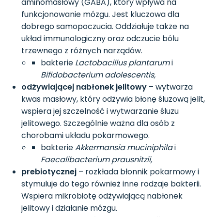
aminomasłowy (GABA), który wpływa na
funkcjonowanie mózgu. Jest kluczowa dla
dobrego samopoczucia. Oddziałuje także na
układ immunologiczny oraz odczucie bólu
trzewnego z różnych narządów.
bakterie
Lactobacillus plantarum
i
Bifidobacterium adolescentis,
odżywiającej nabłonek jelitowy
– wytwarza
kwas masłowy, który odżywia błonę śluzową jelit,
wspiera jej szczelność i wytwarzanie śluzu
jelitowego. Szczególnie ważna dla osób z
chorobami układu pokarmowego.
bakterie
Akkermansia muciniphila
i
Faecalibacterium prausnitzii,
prebiotycznej
– rozkłada błonnik pokarmowy i
stymuluje do tego również inne rodzaje bakterii.
Wspiera mikrobiotę odżywiającą nabłonek
jelitowy i działanie mózgu.