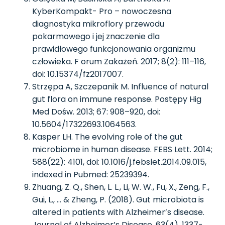
KyberKompakt- Pro – nowoczesna
diagnostyka mikroflory przewodu
pokarmowego i jej znaczenie dla
prawidłowego funkcjonowania organizmu
człowieka. F orum Zakażeń. 2017; 8(2): 111–116,
doi: 10.15374/fz2017007.
Strzępa A, Szczepanik M. Influence of natural
gut flora on immune response. Postępy Hig
Med Dośw. 2013; 67: 908–920, doi:
10.5604/17322693.1064563.
Kasper LH. The evolving role of the gut
microbiome in human disease. FEBS Lett. 2014;
588(22): 4101, doi: 10.1016/j.febslet.2014.09.015,
indexed in Pubmed: 25239394.
Zhuang, Z. Q., Shen, L. L., Li, W. W., Fu, X., Zeng, F.,
Gui, L., … & Zheng, P. (2018). Gut microbiota is
altered in patients with Alzheimer’s disease.
Journal of Alzheimer’s Disease, 63(4), 1337-