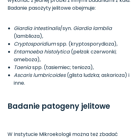
wykonać z jednej próbki z innymi badaniami z kału.
Badanie pasożyty jelitowe obejmuje:
Giardia intestinalis
/syn.
Giardia lamblia
(lamblioza),
Cryptosporidium
spp. (kryptosporydioza),
Entamoeba histolytica
(pełzak czerwonki;
ameboza),
Taenia
spp. (tasiemiec; tenioza),
Ascaris lumbricoides
(glista ludzka; askarioza) i
inne.
Badanie patogeny jelitowe
W Instytucie Mikroekologii można też zbadać