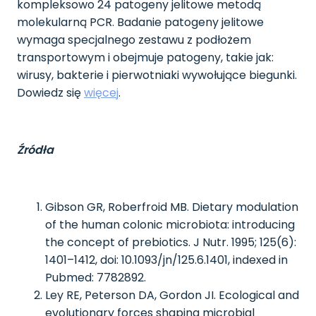
kompleksowo 24 patogeny jelitowe metodą
molekularną PCR. Badanie patogeny jelitowe
wymaga specjalnego zestawu z podłożem
transportowym i obejmuje patogeny, takie jak:
wirusy, bakterie i pierwotniaki wywołujące biegunki.
Dowiedz się
więcej
.
Źródła
Gibson GR, Roberfroid MB. Dietary modulation
of the human colonic microbiota: introducing
the concept of prebiotics. J Nutr. 1995; 125(6):
1401–1412, doi: 10.1093/jn/125.6.1401, indexed in
Pubmed: 7782892.
Ley RE, Peterson DA, Gordon JI. Ecological and
evolutionary forces shaping microbial