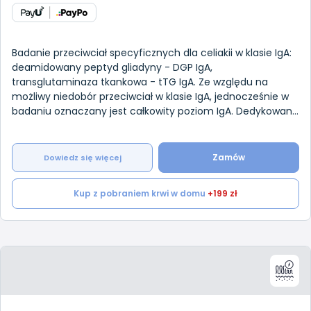
Badanie przeciwciał specyficznych dla celiakii w klasie IgA:
deamidowany peptyd gliadyny - DGP IgA,
transglutaminaza tkankowa - tTG IgA. Ze względu na
możliwy niedobór przeciwciał w klasie IgA, jednocześnie w
badaniu oznaczany jest całkowity poziom IgA. Dedykowane
osobom z podejrzeniem celiak
Zamów
Dowiedz się więcej
Kup z pobraniem krwi w domu
+199 zł