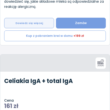
dowiedzieć się, jakie składowe mleka są odpowiedzialne za
reakcję alergiczną.
Zamów
Dowiedz się więcej
Kup z pobraniem krwi w domu
+199 zł
Celiakia IgA + total IgA
Cena
161
zł