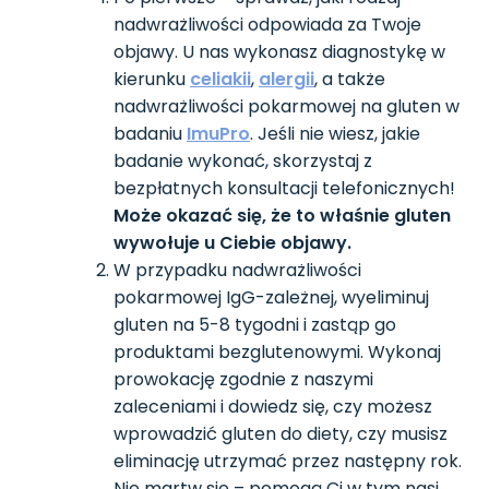
nadwrażliwości odpowiada za Twoje
objawy. U nas wykonasz diagnostykę w
kierunku
celiakii
,
alergii
, a także
nadwrażliwości pokarmowej na gluten w
badaniu
ImuPro
. Jeśli nie wiesz, jakie
badanie wykonać, skorzystaj z
bezpłatnych konsultacji telefonicznych!
Może okazać się, że to właśnie gluten
wywołuje u Ciebie objawy.
W przypadku nadwrażliwości
pokarmowej IgG-zależnej, wyeliminuj
gluten na 5-8 tygodni i zastąp go
produktami bezglutenowymi. Wykonaj
prowokację zgodnie z naszymi
zaleceniami i dowiedz się, czy możesz
wprowadzić gluten do diety, czy musisz
eliminację utrzymać przez następny rok.
Nie martw się – pomogą Ci w tym nasi