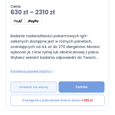
Cena
630
zł
–
2310
zł
Badanie nadwrażliwości pokarmowych IgG-
zależnych dostępne jest w różnych panelach,
oceniających od 44 aż do 270 alergenów. Możesz
wykonać je z krwi żylnej lub włośniczkowej z palca.
Wybierz wariant badania odpowiedni do Twoich
potrzeb.
Porównaj panele ImuPro >
Zamów
Dowiedz się więcej
Dostępne z pobraniem krwi w domu
+199 zł