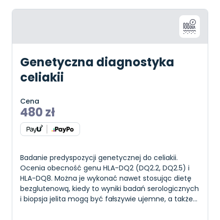
Genetyczna diagnostyka
celiakii
Cena
480
zł
Badanie predyspozycji genetycznej do celiakii.
Ocenia obecność genu HLA-DQ2 (DQ2.2, DQ2.5) i
HLA-DQ8. Można je wykonać nawet stosując dietę
bezglutenową, kiedy to wyniki badań serologicznych
i biopsja jelita mogą być fałszywie ujemne, a także
gdy wyniki badań w kierunku celiakii są nie