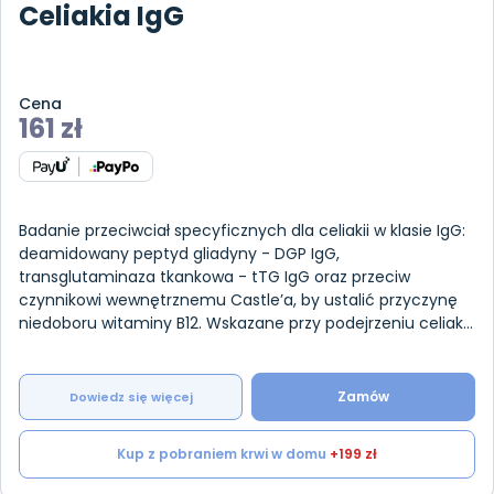
Celiakia IgG
Cena
161
zł
Badanie przeciwciał specyficznych dla celiakii w klasie IgG:
deamidowany peptyd gliadyny - DGP IgG,
transglutaminaza tkankowa - tTG IgG oraz przeciw
czynnikowi wewnętrznemu Castle’a, by ustalić przyczynę
niedoboru witaminy B12. Wskazane przy podejrzeniu celiakii
i niedoborze przeciwciał IgA.
Zamów
Dowiedz się więcej
Kup z pobraniem krwi w domu
+199 zł