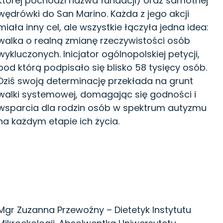
której pochodzi nazwa fundacji) oraz samotnej
wędrówki do San Marino. Każda z jego akcji
miała inny cel, ale wszystkie łączyła jedna idea:
walka o realną zmianę rzeczywistości osób
wykluczonych. Inicjator ogólnopolskiej petycji,
pod którą podpisało się blisko 58 tysięcy osób.
Dziś swoją determinację przekłada na grunt
walki systemowej, domagając się godności i
wsparcia dla rodzin osób w spektrum autyzmu
na każdym etapie ich życia.
Mgr Zuzanna Przewoźny – Dietetyk Instytutu