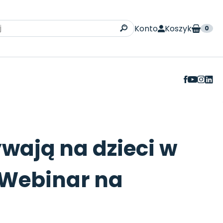
Konto
Koszyk
0
ooku
ływają na dzieci w
Webinar na