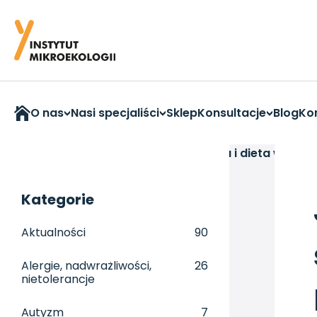
O nas
Nasi specjaliści
Sklep
Konsultacje
Blog
Ko
Strona główna
>
Aktualności
>
Jak jelita i dieta wpł
Kategorie
Aktualności
90
Alergie, nadwrażliwości,
26
nietolerancje
Autyzm
7