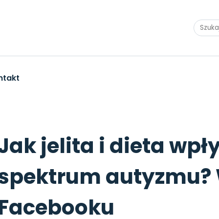
ntakt
ywają na dzieci w spektrum autyzmu? Webinar na Faceb
Jak jelita i dieta wp
spektrum autyzmu? 
Facebooku