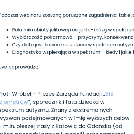
Podczas webinaru zostaną poruszone zagadnienia, takie j
Rola mikrobioty jelitowej i osi jelito–mózg w spekt
Wybiórczość pokarmowa – przyczyny, konsekwencje
Czy dieta jest konieczna u dzieci w spektrum autyz
Diagnostyka wspierająca w spektrum – kiedy i jaki
Live poprowadzą:
Piotr Wróbel – Prezes Zarządu Fundacji „
515
kilometrów
”, społecznik i tata dziecka w
spektrum autyzmu. Znany z ekstremalnych
wyzwań podejmowanych w imię wyższych celów
– m.in. pieszej trasy z Katowic do Gdańska (od