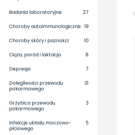
Badania laboratoryjne
27
Choroby autoimmunologiczne
19
Choroby skóry i paznokci
10
Ciąża, poród i laktacja
8
Depresja
7
Dolegliwości przewodu
31
pokarmowego
Grzybica przewodu
3
pokarmowego
Infekcje układu moczowo-
5
płciowego