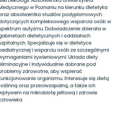
Mikroekologii. Absolwentka Uniwersytetu
Medycznego w Poznaniu na kierunku dietetyka
oraz absolwentka studiów podyplomowych
dotyczących kompleksowego wsparcia osób w
spektrum autyzmu. Doświadczenie zbierała w
gabinetach dietetycznych i oddziałach
szpitalnych. Specjalizuje się w dietetyce
pediatrycznej i wsparciu osób ze szczególnymi
wymaganiami żywieniowymi. Układa diety
eliminacyjne i indywidualnie dobrane pod
problemy zdrowotne, aby wspierać
funkcjonowanie organizmu. Interesuje się dietą
roślinną oraz przeciwzapalną, a także ich
wpływem na mikrobiotę jelitową i zdrowie
człowieka.