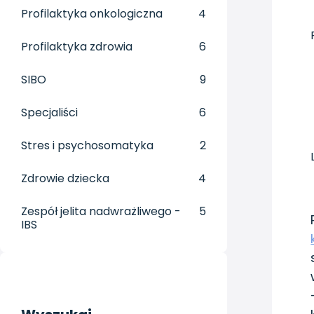
Profilaktyka onkologiczna
4
Profilaktyka zdrowia
6
SIBO
9
Specjaliści
6
Stres i psychosomatyka
2
Zdrowie dziecka
4
Zespół jelita nadwrażliwego -
5
IBS