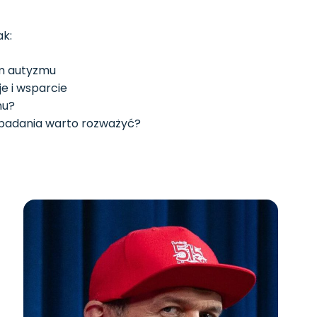
ak:
rum autyzmu
 i wsparcie
mu?
e badania warto rozważyć?