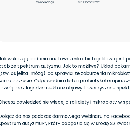
Jak wskazują badania naukowe, mikrobiota jelitowa jest
osób ze spektrum autyzmu. Jak to możliwe? Układ poka
(tzw. oś jelita-mózg), co sprawia, że zaburzenia mikrobi
samopoczucie. Odpowiednia dieta i probiotykoterapia, czy
rozwój oraz łagodzić niektóre objawy towarzyszące spek
Chcesz dowiedzieć się więcej o roli diety i mikrobioty w 
Dołącz do nas podczas darmowego webinaru na Facebooku „
spektrum autyzmu?”, który odbędzie się w środę 22 kwietnia