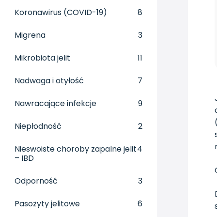
Koronawirus (COVID-19)
8
Migrena
3
Mikrobiota jelit
11
Nadwaga i otyłość
7
Nawracające infekcje
9
Niepłodność
2
Nieswoiste choroby zapalne jelit
4
– IBD
Odporność
3
Pasożyty jelitowe
6