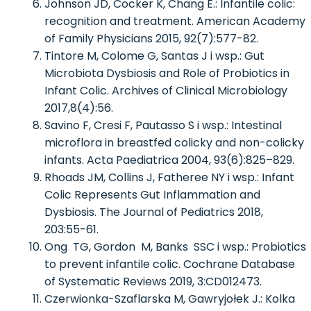
Johnson JD, Cocker K, Chang E.: Infantile colic:
recognition and treatment. American Academy
of Family Physicians 2015, 92(7):577-82.
Tintore M, Colome G, Santas J i wsp.: Gut
Microbiota Dysbiosis and Role of Probiotics in
Infant Colic. Archives of Clinical Microbiology
2017,8(4):56.
Savino F, Cresi F, Pautasso S i wsp.: Intestinal
microflora in breastfed colicky and non-colicky
infants. Acta Paediatrica 2004, 93(6):825–829.
Rhoads JM, Collins J, Fatheree NY i wsp.: Infant
Colic Represents Gut Inflammation and
Dysbiosis. The Journal of Pediatrics 2018,
203:55-61.
Ong TG, Gordon M, Banks SSC i wsp.: Probiotics
to prevent infantile colic. Cochrane Database
of Systematic Reviews 2019, 3:CD012473.
Czerwionka-Szaflarska M, Gawryjołek J.: Kolka