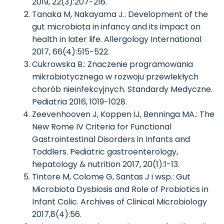
2019, 22(3):207-216.
Tanaka M, Nakayama J.: Development of the
gut microbiota in infancy and its impact on
health in later life. Allergology International
2017, 66(4):515-522.
Cukrowska B.: Znaczenie programowania
mikrobiotycznego w rozwoju przewlekłych
chorób nieinfekcyjnych. Standardy Medyczne.
Pediatria 2016, 1019-1028.
Zeevenhooven J, Koppen IJ, Benninga MA.: The
New Rome IV Criteria for Functional
Gastrointestinal Disorders in Infants and
Toddlers. Pediatric gastroenterology,
hepatology & nutrition 2017, 20(1):1-13.
Tintore M, Colome G, Santas J i wsp.: Gut
Microbiota Dysbiosis and Role of Probiotics in
Infant Colic. Archives of Clinical Microbiology
2017,8(4):56.