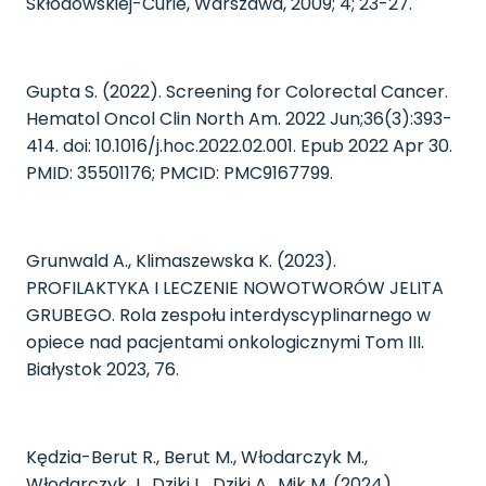
Skłodowskiej-Curie, Warszawa, 2009; 4; 23-27.
Gupta S. (2022). Screening for Colorectal Cancer.
Hematol Oncol Clin North Am. 2022 Jun;36(3):393-
414. doi: 10.1016/j.hoc.2022.02.001. Epub 2022 Apr 30.
PMID: 35501176; PMCID: PMC9167799.
Grunwald A., Klimaszewska K. (2023).
PROFILAKTYKA I LECZENIE NOWOTWORÓW JELITA
GRUBEGO. Rola zespołu interdyscyplinarnego w
opiece nad pacjentami onkologicznymi Tom III.
Białystok 2023, 76.
Kędzia-Berut R., Berut M., Włodarczyk M.,
Włodarczyk J., Dziki L., Dziki A., Mik M. (2024).