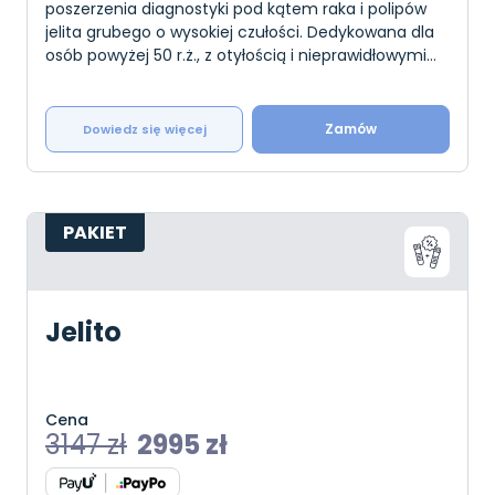
poszerzenia diagnostyki pod kątem raka i polipów
jelita grubego o wysokiej czułości. Dedykowana dla
osób powyżej 50 r.ż., z otyłością i nieprawidłowymi
nawykami żywieniowymi, krwią w kale oraz rakiem j
Zamów
Dowiedz się więcej
PAKIET
Jelito
Cena
3147
zł
2995
zł