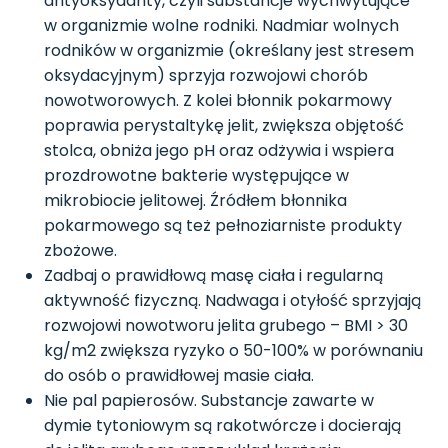
antyoksydanty, czyli substancje wychwytujące
w organizmie wolne rodniki. Nadmiar wolnych
rodników w organizmie (określany jest stresem
oksydacyjnym) sprzyja rozwojowi chorób
nowotworowych. Z kolei błonnik pokarmowy
poprawia perystaltykę jelit, zwiększa objętość
stolca, obniża jego pH oraz odżywia i wspiera
prozdrowotne bakterie występujące w
mikrobiocie jelitowej. Źródłem błonnika
pokarmowego są też pełnoziarniste produkty
zbożowe.
Zadbaj o prawidłową masę ciała i regularną
aktywność fizyczną. Nadwaga i otyłość sprzyjają
rozwojowi nowotworu jelita grubego – BMI > 30
kg/m2 zwiększa ryzyko o 50-100% w porównaniu
do osób o prawidłowej masie ciała.
Nie pal papierosów. Substancje zawarte w
dymie tytoniowym są rakotwórcze i docierają