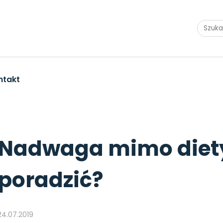
ntakt
iety – czy można coś poradzić?
Nadwaga mimo diety
poradzić?
24.07.2019