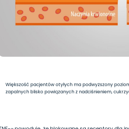
Większość pacjentów otyłych ma podwyższony poziom 
zapalnych blisko powiązanych z nadciśnieniem, cukrzy
TNF-α powoduje, że blokowane są receptory dla ins