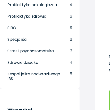
Profilaktyka onkologiczna
4
Profilaktyka zdrowia
6
SIBO
9
Specjaliści
6
Stres i psychosomatyka
2
Zdrowie dziecka
4
Zespół jelita nadwrażliwego -
5
IBS