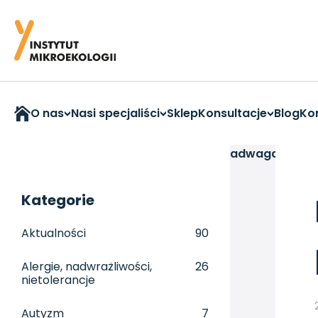
O nas
Nasi specjaliści
Sklep
Konsultacje
Blog
Ko
Strona główna
>
Nadwaga i otyłość
>
Nadwaga mimo d
Kategorie
Aktualności
90
Alergie, nadwrażliwości,
26
nietolerancje
Autyzm
7