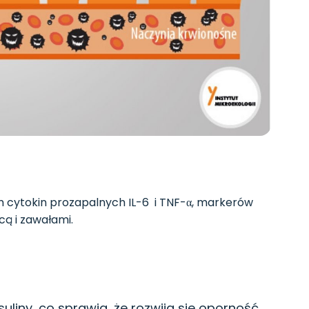
cytokin prozapalnych IL-6 i TNF-α, markerów
cą i zawałami.
uliny, co sprawia, że rozwija się oporność