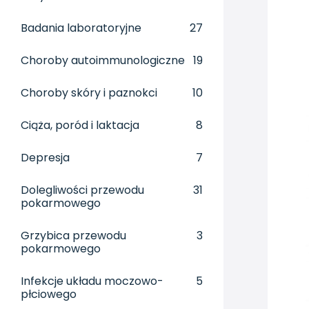
Badania laboratoryjne
27
Choroby autoimmunologiczne
19
Choroby skóry i paznokci
10
Ciąża, poród i laktacja
8
Depresja
7
Dolegliwości przewodu
31
pokarmowego
Grzybica przewodu
3
pokarmowego
Infekcje układu moczowo-
5
płciowego