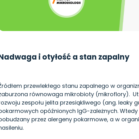
Nadwaga i otyłość a stan zapalny
Źródłem przewlekłego stanu zapalnego w organizmi
zaburzona równowaga mikrobioty (mikroflory). Ut
rozwoju zespołu jelita przesiąkliwego (ang. l
eaky g
pokarmowych opóźnionych IgG-zależnych. Wtedy u
pobudzany przez alergeny pokarmowe, a w organiz
nasileniu.