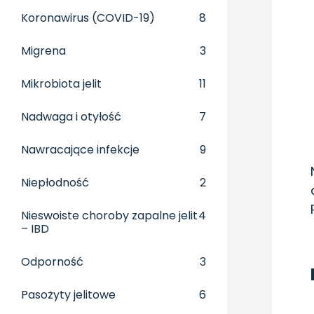
Koronawirus (COVID-19)
8
Migrena
3
Mikrobiota jelit
11
Nadwaga i otyłość
7
Nawracające infekcje
9
Niepłodność
2
Nieswoiste choroby zapalne jelit
4
– IBD
Odporność
3
Pasożyty jelitowe
6