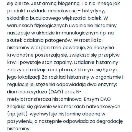
się bierze. Jest aminą biogenną. To nic innego jak
produkt rozkładu aminokwasu – histydyny,
składnika budulcowego większości białek. W
warunkach fizjologicznych uwalnianie histaminy
następuje w układzie immunologicznym np. na
skutek działania patogenów. Wzrost ilości
histaminy w organizmie powoduje, że naczynia
krwionośne poszerzają się, zwiększa się przepływ
krwi i powstaje stan zapalny. Działanie histaminy
zależy od rodzaju receptora, z którym się łączy i
jego lokalizacji. Za rozkład histaminy w organizmie i
regulację jej stężenia odpowiadają dwa enzymy:
diaminooksydaza (DAO) oraz N-
metylotransferaza histaminowa. Enzym DAO
znajduje się głównie w komórkach nabłonkowych
(np. jelit), wychwytuje histaminę obecną w
pożywieniu, a następnie odpowiada za degradację
histaminy.