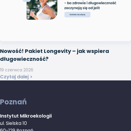
Nowość! Pakiet Longevity – jak wspiera
długowieczność?
19 czerwca 2026
Czytaj dalej >
Poznań
Instytut Mikroekologii
ul. Sielska 10
60-129 Poznań