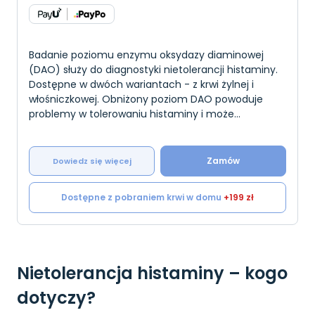
Badanie poziomu enzymu oksydazy diaminowej
(DAO) służy do diagnostyki nietolerancji histaminy.
Dostępne w dwóch wariantach - z krwi żylnej i
włośniczkowej. Obniżony poziom DAO powoduje
problemy w tolerowaniu histaminy i może
prowadzić do dolegliwości skórnych, jelitowych, czy
migren, zwi
Zamów
Dowiedz się więcej
Dostępne z pobraniem krwi w domu
+199 zł
Nietolerancja histaminy – kogo
dotyczy?