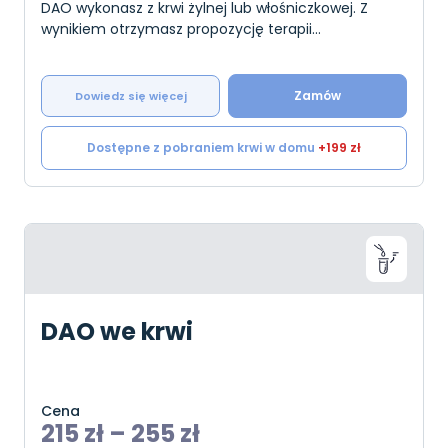
DAO wykonasz z krwi żylnej lub włośniczkowej. Z
wynikiem otrzymasz propozycję terapii
probiotycznej, zalecenia dietetyczne i
suplementacyjne, któr
Zamów
Dowiedz się więcej
Dostępne z pobraniem krwi w domu
+199 zł
DAO we krwi
Cena
215
zł
–
255
zł