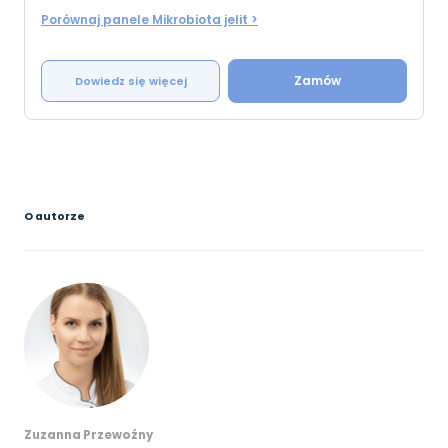
Porównaj panele Mikrobiota jelit >
Zamów
Dowiedz się więcej
O autorze
Zuzanna Przewoźny