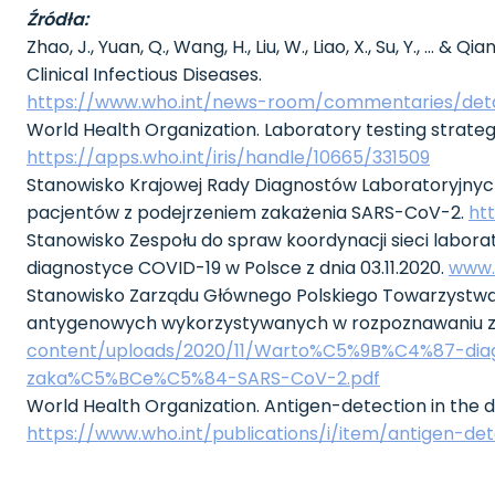
Źródła:
Zhao, J., Yuan, Q., Wang, H., Liu, W., Liao, X., Su, Y., …
Clinical Infectious Diseases.
https://www.who.int/news-room/commentaries/detai
World Health Organization. Laboratory testing strat
https://apps.who.int/iris/handle/10665/331509
Stanowisko Krajowej Rady Diagnostów Laboratoryjnych
pacjentów z podejrzeniem zakażenia SARS-CoV-2.
htt
Stanowisko Zespołu do spraw koordynacji sieci labo
diagnostyce COVID-19 w Polsce z dnia 03.11.2020.
www.
Stanowisko Zarządu Głównego Polskiego Towarzystwa
antygenowych wykorzystywanych w rozpoznawaniu zak
content/uploads/2020/11/Warto%C5%9B%C4%87-di
zaka%C5%BCe%C5%84-SARS-CoV-2.pdf
World Health Organization. Antigen-detection in the d
https://www.who.int/publications/i/item/antigen-de