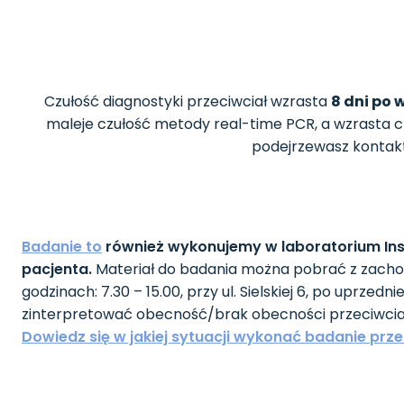
Czułość diagnostyki przeciwciał wzrasta
8 dni po
maleje czułość metody real-time PCR, a wzrasta czuł
podejrzewasz kontak
Badanie to
również wykonujemy w laboratorium Inst
pacjenta.
Materiał do badania można pobrać z zacho
godzinach: 7.30 – 15.00, przy ul. Sielskiej 6, po uprze
zinterpretować obecność/brak obecności przeciwciał i
Dowiedz się w jakiej sytuacji wykonać badanie prze