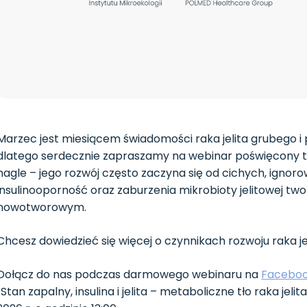
Marzec jest miesiącem świadomości raka jelita grubego 
dlatego serdecznie zapraszamy na webinar poświęcony tej
nagle – jego rozwój często zaczyna się od cichych, ignor
insulinooporność oraz zaburzenia mikrobioty jelitowej t
nowotworowym.
Chcesz dowiedzieć się więcej o czynnikach rozwoju raka je
Dołącz do nas podczas darmowego webinaru na
Facebo
„Stan zapalny, insulina i jelita – metaboliczne tło raka je