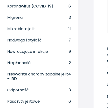
Koronawirus (COVID-19)
8
Migrena
3
Mikrobiota jelit
11
Nadwaga i otyłość
7
Nawracające infekcje
9
Niepłodność
2
Nieswoiste choroby zapalne jelit
4
– IBD
Odporność
3
Pasożyty jelitowe
6