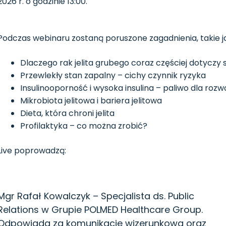
2026 r. o godzinie 13:00.
Podczas webinaru zostaną poruszone zagadnienia, takie j
Dlaczego rak jelita grubego coraz częściej dotyczy s
Przewlekły stan zapalny – cichy czynnik ryzyka
Insulinooporność i wysoka insulina – paliwo dla ro
Mikrobiota jelitowa i bariera jelitowa
Dieta, która chroni jelita
Profilaktyka – co można zrobić?
Live poprowadzą:
Mgr Rafał Kowalczyk – Specjalista ds. Public
Relations w Grupie POLMED Healthcare Group.
Odpowiada za komunikację wizerunkową oraz