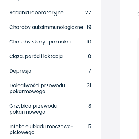
Badania laboratoryjne
27
Choroby autoimmunologiczne
19
Choroby skóry i paznokci
10
Ciąża, poród i laktacja
8
Depresja
7
Dolegliwości przewodu
31
pokarmowego
Grzybica przewodu
3
pokarmowego
Infekcje układu moczowo-
5
płciowego