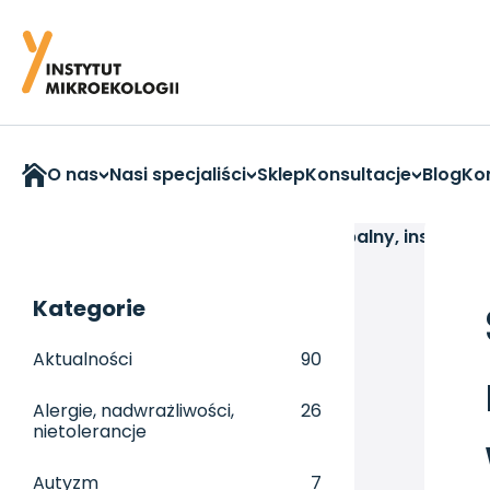
O nas
Nasi specjaliści
Sklep
Konsultacje
Blog
Ko
Strona główna
>
Aktualności
>
Stan zapalny, insulina 
Kategorie
Aktualności
90
Alergie, nadwrażliwości,
26
nietolerancje
Autyzm
7