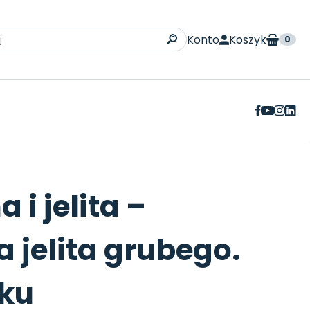
Konto
Koszyk
0
r na Facebooku
 i jelita –
a jelita grubego.
ku