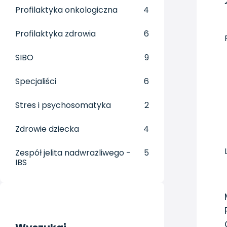
Profilaktyka onkologiczna
4
Profilaktyka zdrowia
6
SIBO
9
Specjaliści
6
Stres i psychosomatyka
2
Zdrowie dziecka
4
Zespół jelita nadwrażliwego -
5
IBS