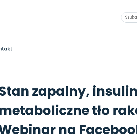
ntakt
i jelita – metaboliczne tło raka jelita grubego. Webina
Stan zapalny, insulina
metaboliczne tło rak
Webinar na Faceboo