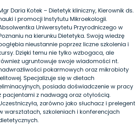
Mgr Daria Kotek – Dietetyk kliniczny, Kierownik ds.
nauki i promocji Instytutu Mikroekologii.
Absolwentka Uniwersytetu Przyrodniczego w
Poznaniu na kierunku Dietetyka. Swoją wiedzę
pogłębia nieustannie poprzez liczne szkolenia i
kursy. Dzięki temu nie tylko wzbogaca, ale
również ugruntowuje swoje wiadomości nt.
nadwrażliwości pokarmowych oraz mikrobioty
jelitowej. Specjalizuje się w dietach
eliminacyjnych, posiada doświadczenie w pracy
z pacjentami z nadwagą oraz otyłością.
Uczestniczyła, zarówno jako słuchacz i prelegent
w warsztatach, szkoleniach i konferencjach
dietetycznych.