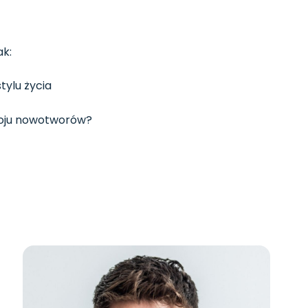
ak:
tylu życia
zwoju nowotworów?