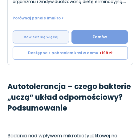
organizmu i zindywidualizowaną dietę eliminacyjną.
Badania w pakiecie to niższa cena i szybsza droga do
popr
Porównaj panele ImuPro >
Zamów
Dowiedz się więcej
Dostępne z pobraniem krwi w domu
+199 zł
Autotolerancja – czego bakterie
„uczą” układ odpornościowy?
Podsumowanie
Badania nad wpływem mikrobioty jelitowej na