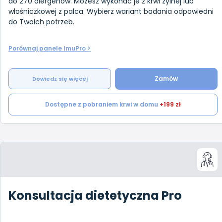
do 270 alergenów. Możesz wykonać je z krwi żylnej lub
włośniczkowej z palca. Wybierz wariant badania odpowiedni
do Twoich potrzeb.
Porównaj panele ImuPro >
Zamów
Dowiedz się więcej
Dostępne z pobraniem krwi w domu
+199 zł
Konsultacja dietetyczna Pro