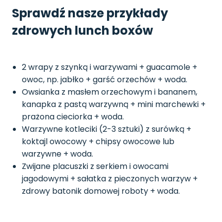
Sprawdź nasze przykłady
zdrowych lunch boxów
2 wrapy z szynką i warzywami + guacamole +
owoc, np. jabłko + garść orzechów + woda.
Owsianka z masłem orzechowym i bananem,
kanapka z pastą warzywną + mini marchewki +
prażona cieciorka + woda.
Warzywne kotleciki (2-3 sztuki) z surówką +
koktajl owocowy + chipsy owocowe lub
warzywne + woda.
Zwijane placuszki z serkiem i owocami
jagodowymi + sałatka z pieczonych warzyw +
zdrowy batonik domowej roboty + woda.