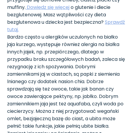
muffiny.
Dowiedz się więcej
o glutenie i diecie
bezglutenowej. Masz wątpliwości czy dieta
bezglutenowa u dziecka jest bezpieczna?
Sprawdź
tutaj.
Bardzo często u alergików uczulonych na białko
jaja kurzego, występuje również alergia na białka
innych jajek, np. przepiórczego, dlatego w
przypadku braku szczegółowych badań, zaleca się
rezygnację z ich spożywania. Dobrymi
zamiennikami jaj w ciastach, są papki z siemienia
lnianego czy dodatek nasion chia. Dobrze
sprawdzają się też owoce, takie jak banan czy
owoce zawierające pektyny, np. jabłko. Dobrym
zamiennikiem jaja jest też aquafaba, czyli woda po
ciecierzycy. Można z niej przygotować wegański
omlet, bezjajeczną bazę do ciast, a ubita może
pełnić takie funkcje, jakie pełnią ubite białka.