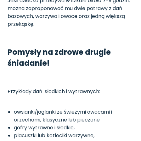
Jeśli dziecko przebywa w szkole około 7-9 godzin,
można zaproponować mu dwie potrawy z dań
bazowych, warzywa i owoce oraz jedną większą
przekąskę.
Pomysły na zdrowe drugie
śniadanie!
Przykłady dań słodkich i wytrawnych:
owsianki/jaglanki ze świeżymi owocami i
orzechami, klasyczne lub pieczone
gofry wytrawne i słodkie,
placuszki lub kotleciki warzywne,